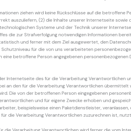
mationen ziehen wird keine Rückschlüsse auf die betroffene P
rrekt auszuliefern, (2) die Inhalte unserer Internetseite sowie
stechnologischen Systeme und der Technik unserer Internetse
iffes die zur Strafverfolgung notwendigen Informationen ber
tatistisch und ferner mit dem Ziel ausgewertet, den Datensch
s Schutzniveau für die von uns verarbeiteten personenbezog
rch eine betroffene Person angegebenen personenbezogenen 
uf der Internetseite des für die Verarbeitung Verantwortlich
 an den für die Verarbeitung Verantwortlichen übermittelt we
 wird. Die von der betroffenen Person eingegebenen personen
erantwortlichen und für eigene Zwecke erhoben und gespeiche
beiter, beispielsweise einen Paketdienstleister, veranlassen
 für die Verarbeitung Verantwortlichen zuzurechnen ist, nutzt
für die Verarbeitung Verantwortlichen wird ferner die vom Int