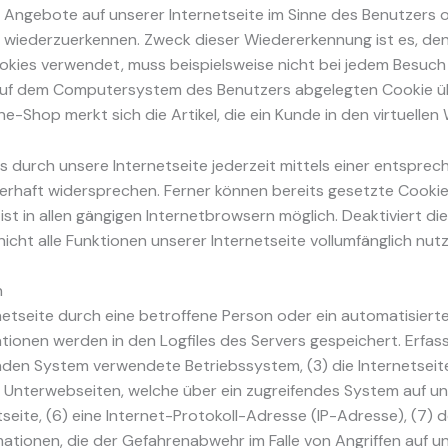
 Angebote auf unserer Internetseite im Sinne des Benutzers 
te wiederzuerkennen. Zweck dieser Wiedererkennung ist es, de
 Cookies verwendet, muss beispielsweise nicht bei jedem Besuc
 auf dem Computersystem des Benutzers abgelegten Cookie übe
-Shop merkt sich die Artikel, die ein Kunde in den virtuellen
s durch unsere Internetseite jederzeit mittels einer entspre
rhaft widersprechen. Ferner können bereits gesetzte Cookie
t in allen gängigen Internetbrowsern möglich. Deaktiviert di
cht alle Funktionen unserer Internetseite vollumfänglich nutz
n
ernetseite durch eine betroffene Person oder ein automatisier
tionen werden in den Logfiles des Servers gespeichert. Erfa
den System verwendete Betriebssystem, (3) die Internetseite
ie Unterwebseiten, welche über ein zugreifendes System auf u
etseite, (6) eine Internet-Protokoll-Adresse (IP-Adresse), (7)
mationen, die der Gefahrenabwehr im Falle von Angriffen auf 