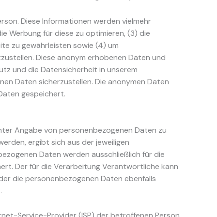
erson. Diese Informationen werden vielmehr
 die Werbung für diese zu optimieren, (3) die
ite zu gewährleisten sowie (4) um
eitzustellen. Diese anonym erhobenen Daten und
utz und die Datensicherheit in unserem
enen Daten sicherzustellen. Die anonymen Daten
Daten gespeichert.
en unter Angabe von personenbezogenen Daten zu
rden, ergibt sich aus der jeweiligen
bezogenen Daten werden ausschließlich für die
rt. Der für die Verarbeitung Verantwortliche kann
, der die personenbezogenen Daten ebenfalls
.
ernet-Service-Provider (ISP) der betroffenen Person