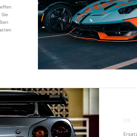
effen
 Sie
eßen
asten
03.
Ersat