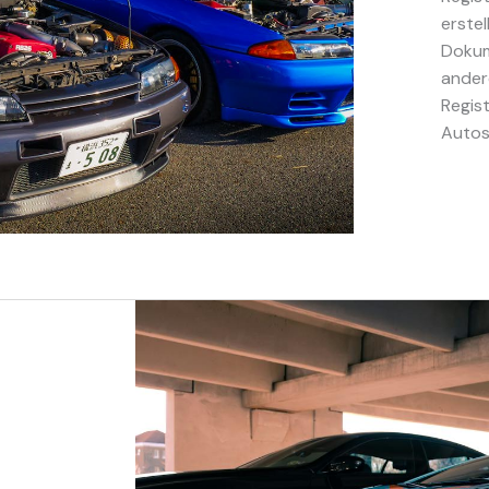
erstel
Dokum
ander
Regist
Autos