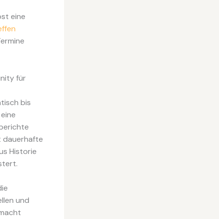
st eine
effen
Termine
ity für
tisch bis
 eine
sberichte
t dauerhafte
us Historie
tert.
die
ellen und
 macht