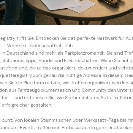
gistry trifft Sie: Entdecken Sie das perfekte Netzwerk für Aut
— Vernetzt, leidenschaftlich, nah
 in Deutschland sind mehr als Parkplatzromantik: Sie sind Tref
, Schraubertipps, Handel und Freundschaften. Wenn Sie auf 
lattform sind, die all das organisiert, dokumentiert und sicht
quetteregistry.com genau die richtige Adresse. In diesem Ga
, wie Sie die Plattform nutzen, wie Treffen organisiert werden
tion aus Fahrzeugdokumentation und Community den Unters
iter — und entdecken Sie, wie Sie Ihr nächstes Auto Treffen in
erfolgreicher gestalten.
t bunt: Von lokalen Stammtischen über Werkstatt-Tage bis hi
oncours-Events treffen sich Enthusiasten in ganz Deutschland