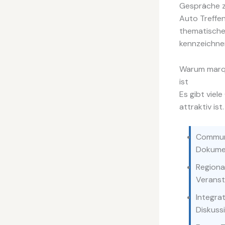
Gespräche zi
Auto Treffen
thematischer
kennzeichne
Warum marqu
ist
Es gibt viel
attraktiv ist
Communi
Dokumen
Regional
Veranst
Integra
Diskussi