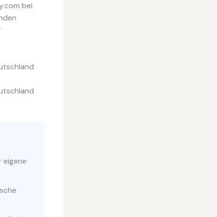
y.com bei
inden
r
eutschland
eutschland
r eigene
ische