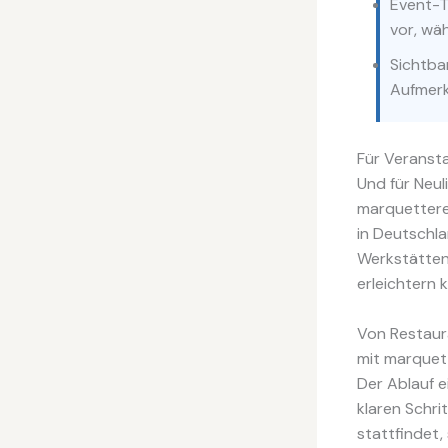
Event-T
vor, wä
Sichtba
Aufmerk
Für Veransta
Und für Neuli
marquettere
in Deutschla
Werkstätten
erleichtern 
Von Restaura
mit marquet
Der Ablauf e
klaren Schri
stattfindet,