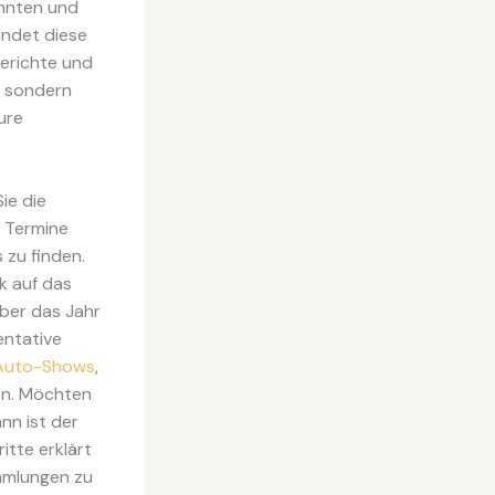
innten und
indet diese
berichte und
, sondern
ure
ie die
e Termine
 zu finden.
k auf das
über das Jahr
entative
 Auto-Shows
,
en. Möchten
ann ist der
itte erklärt
ammlungen zu