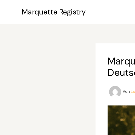
Zum
Marquette Registry
Inhalt
springen
Marque
Deuts
Von
L