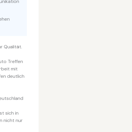
unikation
iehen
r Qualität.
uto Treffen
beit mit
en deutlich
Deutschland
t sich in
n nicht nur