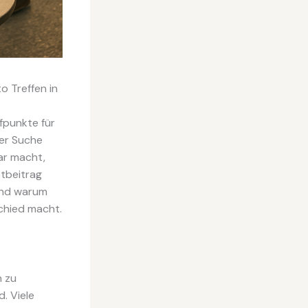
o Treffen in
fpunkte für
der Suche
bar macht,
stbeitrag
 und warum
chied macht.
n zu
. Viele