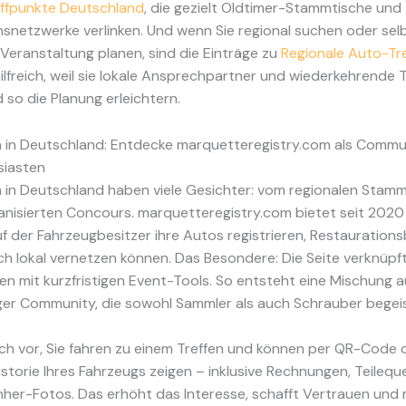
effpunkte Deutschland
, die gezielt Oldtimer-Stammtische und
snetzwerke verlinken. Und wenn Sie regional suchen oder selb
e Veranstaltung planen, sind die Einträge zu
Regionale Auto-Tr
lfreich, weil sie lokale Ansprechpartner und wiederkehrende 
d so die Planung erleichtern.
n in Deutschland: Entdecke marquetteregistry.com als Commun
siasten
 in Deutschland haben viele Gesichter: vom regionalen Stamm
anisierten Concours. marquetteregistry.com bietet seit 2020
uf der Fahrzeugbesitzer ihre Autos registrieren, Restauration
ich lokal vernetzen können. Das Besondere: Die Seite verknüpf
n mit kurzfristigen Event-Tools. So entsteht eine Mischung a
ger Community, die sowohl Sammler als auch Schrauber begeis
sich vor, Sie fahren zu einem Treffen und können per QR-Code 
storie Ihres Fahrzeugs zeigen – inklusive Rechnungen, Teilequ
her-Fotos. Das erhöht das Interesse, schafft Vertrauen und