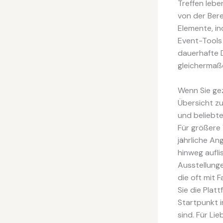
Treffen leb
von der Ber
Elemente, i
Event-Tools 
dauerhafte 
gleichermaße
Wenn Sie gez
Übersicht z
und beliebte
Für größere 
jährliche A
hinweg aufli
Ausstellunge
die oft mit
Sie die Plat
Startpunkt
sind. Für Li