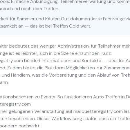
ools: Einfache Ankündigung, Teilnehmerverwaltung und Komm
hrend und nach dem Treffen.
rkeit für Sammler und Käufer: Gut dokumentierte Fahrzeuge z
samkeit an — das ist bei Treffen Gold wert.
lter bedeutet das weniger Administration, für Teilnehmer meh
nge ist es leichter, sich in die Szene einzufinden. Kurz:
gistry.com bündelt Informationen und Kontakte — ideal für A
nd. Zudem bietet die Plattform Möglichkeiten zur Zusammenar
 und Händlern, was die Vorbereitung und den Ablauf von Treff
kann.
tionsberichten zu Events: So funktionieren Auto Treffen in 
teregistry.com
iner gelungenen Veranstaltung auf marquetteregistry.com läss
tten beschreiben. Dieser Workflow sorgt dafür, dass ein Treffe
 sondern nachwirkt: