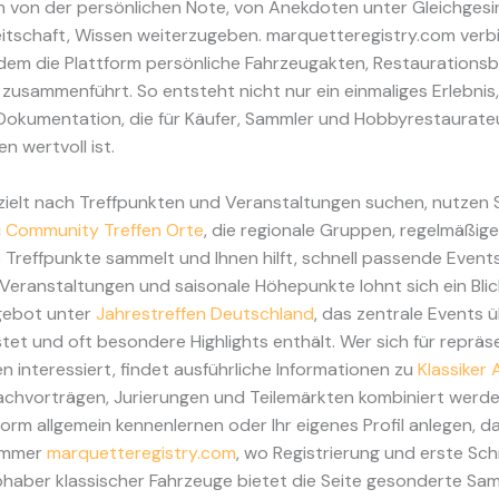
en von der persönlichen Note, von Anekdoten unter Gleichges
eitschaft, Wissen weiterzugeben. marquetteregistry.com verb
ndem die Plattform persönliche Fahrzeugakten, Restaurations
zusammenführt. So entsteht nicht nur ein einmaliges Erlebnis
Dokumentation, die für Käufer, Sammler und Hobbyrestaurate
n wertvoll ist.
ielt nach Treffpunkten und Veranstaltungen suchen, nutzen S
u
Community Treffen Orte
, die regionale Gruppen, regelmäßig
 Treffpunkte sammelt und Ihnen hilft, schnell passende Events
Veranstaltungen und saisonale Höhepunkte lohnt sich ein Blic
ngebot unter
Jahrestreffen Deutschland
, das zentrale Events 
stet und oft besondere Highlights enthält. Wer sich für repräs
n interessiert, findet ausführliche Informationen zu
Klassiker
 Fachvorträgen, Jurierungen und Teilemärkten kombiniert werd
tform allgemein kennenlernen oder Ihr eigenes Profil anlegen, d
 immer
marquetteregistry.com
, wo Registrierung und erste Schr
ebhaber klassischer Fahrzeuge bietet die Seite gesonderte S