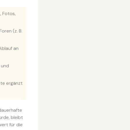
, Fotos,
oren (z. B.
Ablauf an
s und
te ergänzt
 dauerhafte
rde, bleibt
ert für die