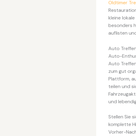
Oldtimer Tr
Restauration
kleine lokal
besonders hi
auflisten un
Auto Treffe
Auto-Enthu
Auto Treffen
zum gut org
Plattform, a
teilen und s
Fahrzeugakte
und lebendi
Stellen Sie 
komplette Hi
Vorher-Nach